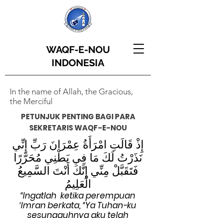
WAQF-E-NOU
INDONESIA
In the name of Allah, the Gracious,
the Merciful
PETUNJUK PENTING BAGI PARA
SEKRETARIS WAQF-E-NOU
إِذْ قَالَتِ امْرَأَةُ عِمْرَانَ رَبِّ إِنِّي
نَذَرْتُ لَكَ مَا فِي بَطْنِي مُحَرَّرًا
فَتَقَبَّلْ مِنِّي إِنَّكَ أَنْتَ السَّمِيعُ
الْعَلِيمُ
“Ingatlah ketika perempuan
‘Imran berkata, “Ya Tuhan-ku
sesungguhnya aku telah