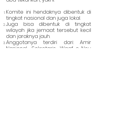
Komite ini hendaknya dibentuk di
tingkat nasional dan juga lokal.
Juga bisa dibentuk di tingkat
wilayah jika jemaat tersebut kecil
dan jaraknya jauh.
Anggotanya terdiri dari: Amir
Nasional, Sekretaris Waqf-e-Nou
Nasional atau sekretaris waqf-e-
nou cabang untuk tingkat lokal,
Mubaligh, seorang guru, seorang
dokter, seorang insinyur, seorang
guru dari Jamiah Ahmadiyah jika
ada Jamiah di negara tersebut,
seseorang yang memiliki
pengalaman dalam memberikan
arahan karir. Komite tersebut
diberi kebebasan untuk menunjuk
anggota lain. Bagi para Waqifat-
e-nou, perlu diminta bantuan dari
Sadr Lajnah Nasional melalui Amir
Nasional.