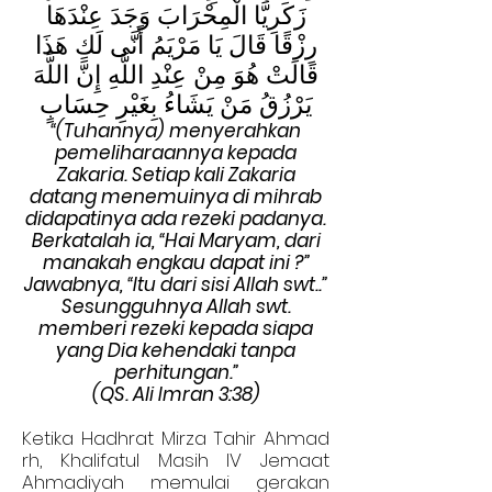
زَكَرِيَّا الْمِحْرَابَ وَجَدَ عِنْدَهَا
رِزْقًا قَالَ يَا مَرْيَمُ أَنَّى لَكِ هَذَا
قَالَتْ هُوَ مِنْ عِنْدِ اللَّهِ إِنَّ اللَّهَ
يَرْزُقُ مَنْ يَشَاءُ بِغَيْرِ حِسَابٍ
“(Tuhannya) menyerahkan
pemeliharaannya kepada
Zakaria. Setiap kali Zakaria
datang menemuinya di mihrab
didapatinya ada rezeki padanya.
Berkatalah ia, “Hai Maryam, dari
manakah engkau dapat ini ?”
Jawabnya, “Itu dari sisi Allah swt..”
Sesungguhnya Allah swt.
memberi rezeki kepada siapa
yang Dia kehendaki tanpa
perhitungan.”
(QS. Ali Imran 3:38)
Ketika Hadhrat Mirza Tahir Ahmad
rh, Khalifatul Masih IV Jemaat
Ahmadiyah memulai gerakan